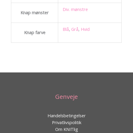
Div. mønstre
Knap mønster
Blå
,
Grå
,
Hvid
Knap farve
Genveje
Handelsbetingelser
Privatlivspolitik
Om KNITlig