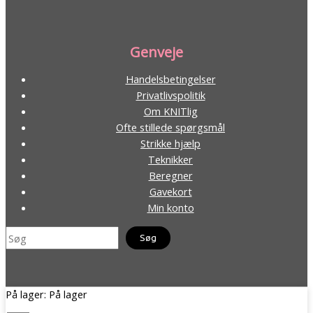
Genveje
Handelsbetingelser
Privatlivspolitik
Om KNITlig
Ofte stillede spørgsmål
Strikke hjælp
Teknikker
Beregner
Gavekort
Min konto
Søg
Knap
På lager:
På lager
Copyright © 2026 | KNITlig
med