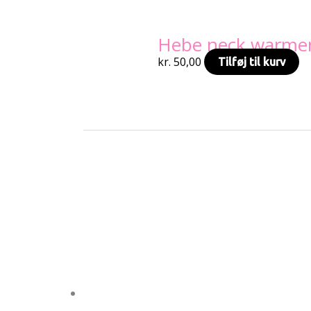
Lilla
Orange
Hebe neck warme
Rosa
Rød
kr.
50,00
Tilføj til kurv
Sort
Sølv
Terakotta
11mm
11mm
13mm
13mm
20mm
20mm
24mm
24mm
Text search