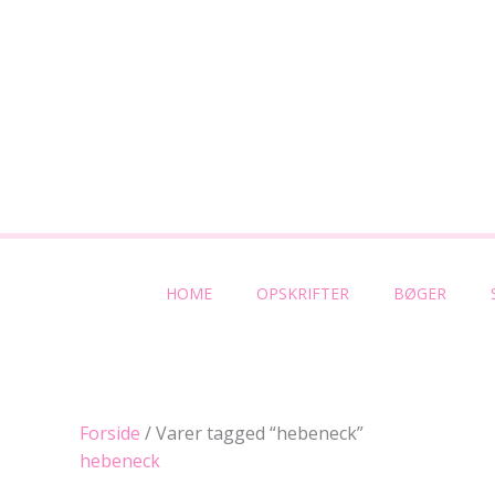
Gå
til
indholdet
HOME
OPSKRIFTER
BØGER
Sorteret
Forside
/ Varer tagged “hebeneck”
efter
hebeneck
popularitet