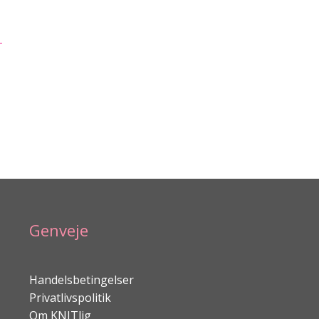
r
Genveje
Handelsbetingelser
Privatlivspolitik
Om KNITlig