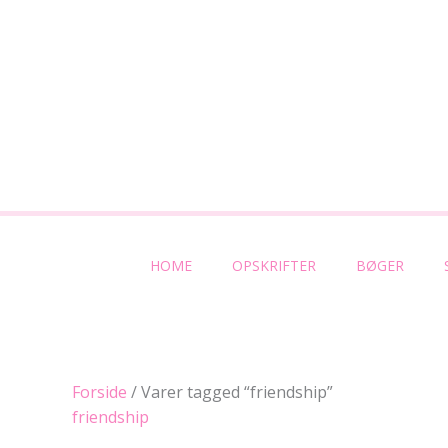
Gå
til
indholdet
HOME
OPSKRIFTER
BØGER
Forside
/ Varer tagged “friendship”
friendship