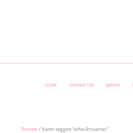
Gå
til
indholdet
HOME
OPSKRIFTER
BØGER
Forside
/ Varer tagged “efterårsvanter”