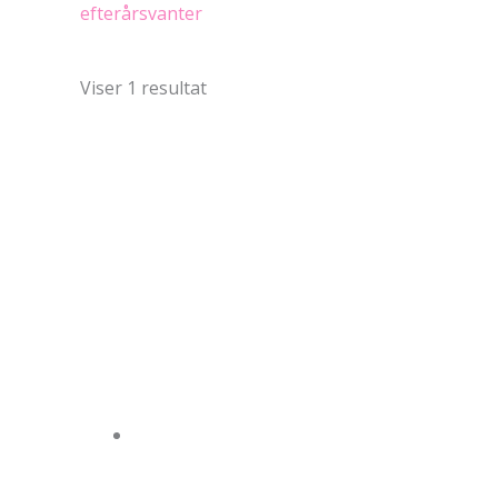
efterårsvanter
Blomster
Blomster
Viser 1 resultat
Div. mønstre
Div. mønstre
Ensfarvet
Ensfarvet
Prikker
Prikker
Satin
Satin
Special bestillinger
Special bestillinger
Striber
Striber
Beige
Blå
Brun
Copper
Grå
Grøn
Gul