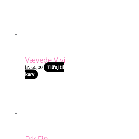
Vævede Vivi
kr.
60,00
Tilføj til
kurv
Frk Fin