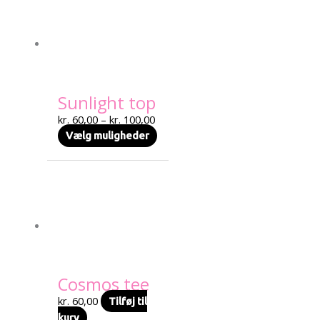
kr. 60,00
vare
til
har
Text search
kr. 100,00
flere
varianter.
Mulighederne
kan
Sunlight top
vælges
på
kr.
60,00
–
kr.
100,00
varesiden
Vælg muligheder
Cosmos tee
kr.
60,00
Tilføj til
kurv