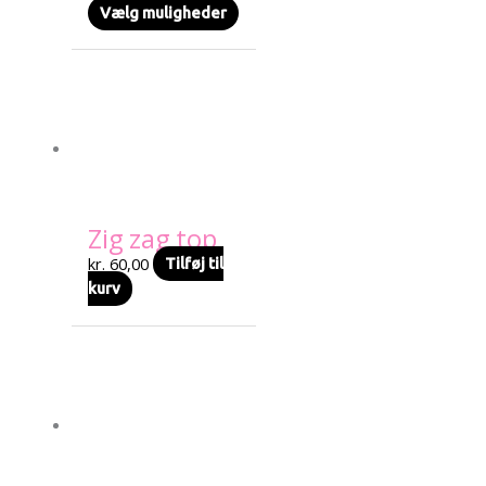
varesiden
Vælg muligheder
Zig zag top
kr.
60,00
Tilføj til
kurv