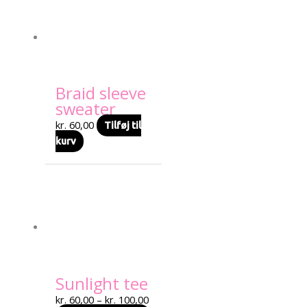
Braid sleeve
sweater
kr.
60,00
Tilføj til
kurv
Prisinterval:
Dette
kr. 60,00
vare
til
har
kr. 100,00
flere
varianter.
Mulighederne
kan
Sunlight tee
vælges
på
kr.
60,00
–
kr.
100,00