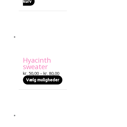
kurv
Prisinterval:
Dette
kr. 50,00
vare
til
har
kr. 80,00
flere
varianter.
Mulighederne
kan
Hyacinth
vælges
sweater
på
varesiden
kr.
50,00
–
kr.
80,00
Vælg muligheder