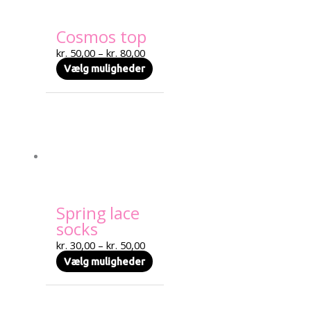
Mulighederne
kan
Cosmos top
vælges
på
kr.
50,00
–
kr.
80,00
varesiden
Vælg muligheder
Prisinterval:
Dette
kr. 30,00
vare
til
har
kr. 50,00
flere
varianter.
Mulighederne
kan
Spring lace
vælges
socks
på
varesiden
kr.
30,00
–
kr.
50,00
Vælg muligheder