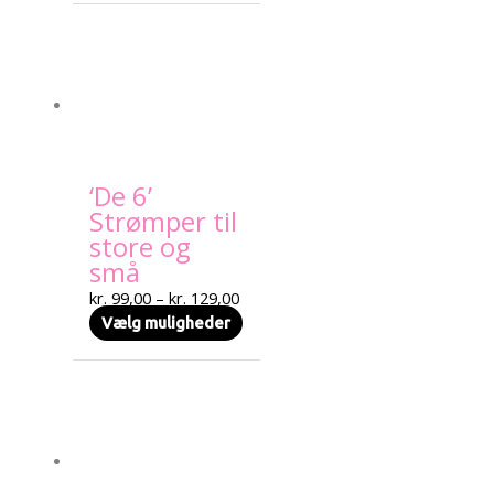
Prisinterval:
Dette
kr. 99,00
vare
til
har
kr. 129,00
flere
varianter.
Mulighederne
kan
‘De 6’
vælges
Strømper til
på
store og
varesiden
små
kr.
99,00
–
kr.
129,00
Vælg muligheder
Prisinterval:
Dette
kr. 50,00
vare
til
har
kr. 80,00
flere
varianter.