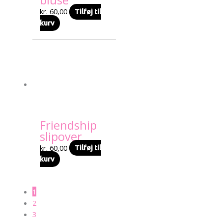
bluse
kr.
60,00
Tilføj til
kurv
Friendship
slipover
kr.
60,00
Tilføj til
kurv
1
2
3