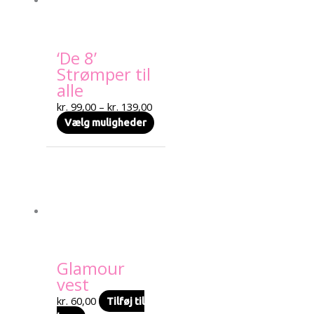
varianter.
Mulighederne
kan
‘De 8’
vælges
Strømper til
på
alle
varesiden
kr.
99,00
–
kr.
139,00
Vælg muligheder
Glamour
vest
kr.
60,00
Tilføj til