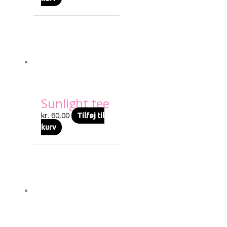
Sunlight tee
kr.
60,00
Tilføj til
kurv