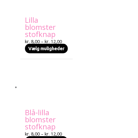
Mulighederne
kan
Lilla
vælges
blomster
på
stofknap
varesiden
kr.
8,00
–
kr.
12,00
Vælg muligheder
Prisinterval:
Dette
kr. 8,00
vare
til
har
kr. 12,00
flere
varianter.
Mulighederne
kan
Blå-lilla
vælges
blomster
på
stofknap
varesiden
kr.
8,00
–
kr.
12,00