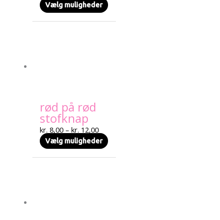
Vælg muligheder
Prisinterval:
Dette
kr. 8,00
vare
til
har
kr. 12,00
flere
varianter.
Mulighederne
kan
rød på rød
vælges
stofknap
på
varesiden
kr.
8,00
–
kr.
12,00
Vælg muligheder
Prisinterval:
Dette
kr. 8,00
vare
til
har
kr. 12,00
flere
varianter.
Mulighederne