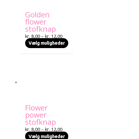
kan
Golden
vælges
flower
på
stofknap
varesiden
kr.
8,00
–
kr.
12,00
Vælg muligheder
Prisinterval:
Dette
kr. 8,00
vare
til
har
kr. 12,00
flere
varianter.
Mulighederne
kan
Flower
vælges
power
på
stofknap
varesiden
kr.
8,00
–
kr.
12,00
Vælg muligheder