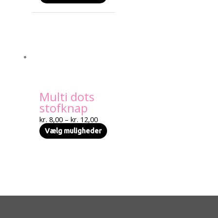
Prisinterval:
Dette
kr. 8,00
vare
til
har
kr. 12,00
flere
varianter.
Mulighederne
kan
Multi dots
vælges
stofknap
på
varesiden
kr.
8,00
–
kr.
12,00
Vælg muligheder