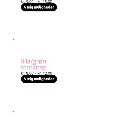
kr.
9,00
–
kr.
13,00
Text search
Vælg muligheder
Prisinterval:
Dette
kr. 8,00
vare
til
har
kr. 12,00
flere
varianter.
Mulighederne
kan
lilla/grøn
vælges
stofknap
på
varesiden
kr.
8,00
–
kr.
12,00
Vælg muligheder
Prisinterval:
Dette
kr. 8,00
vare
til
har
kr. 12,00
flere
varianter.