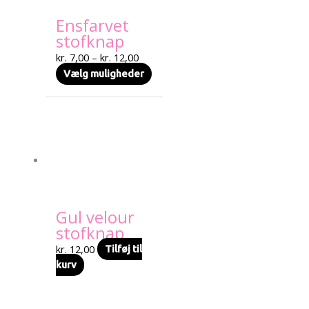
Blå
kan
Brun
Ensfarvet
vælges
Copper
stofknap
på
Grå
varesiden
kr.
7,00
–
kr.
12,00
Grøn
Vælg muligheder
Gul
Guld
Hvid
Lilla
Orange
Rosa
Rød
Sort
Sølv
Gul velour
Terakotta
stofknap
11mm
11mm
kr.
12,00
Tilføj til
13mm
13mm
kurv
20mm
20mm
24mm
24mm